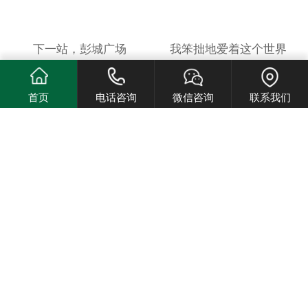
下一站，彭城广场
我笨拙地爱着这个世界
首页
电话咨询
微信咨询
联系我们
低处飞行（徐州诗人王计兵
哪吒 三界往事
诗集，2024央视《读书》
精选年度好书）