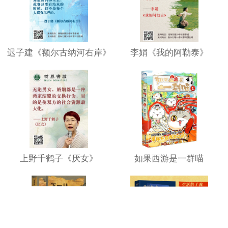
迟子建《额尔古纳河右岸》
李娟《我的阿勒泰》
上野千鹤子《厌女》
如果西游是一群喵